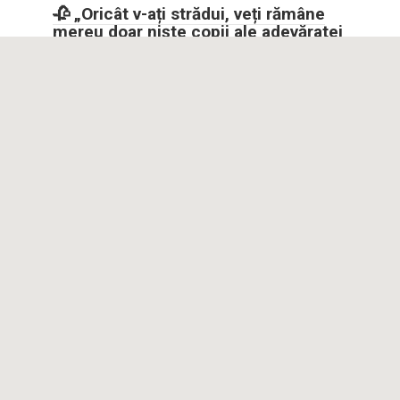
🥀 „Oricât v-ați strădui, veți rămâne
mereu doar niște copii ale adevăratei
soții și fiice ale fiului meu…” — a spus
soacra mea la aniversarea de cinci
ani a fiicei mele.
💔🎂🥀 „Oricât v-ați strădui, veți rămâne mereu doar niște
copii ale adevăratei soții și