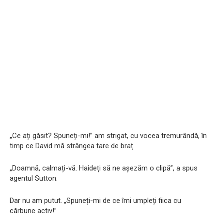
„Ce ați găsit? Spuneți-mi!” am strigat, cu vocea tremurândă, în
timp ce David mă strângea tare de braț.
„Doamnă, calmați-vă. Haideți să ne așezăm o clipă”, a spus
agentul Sutton.
Dar nu am putut. „Spuneți-mi de ce îmi umpleți fiica cu
cărbune activ!”