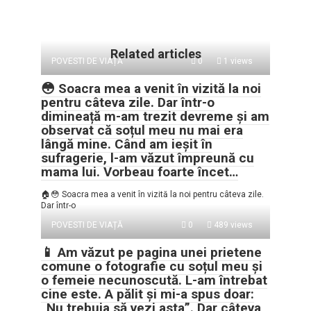
Related articles
POVESTI DE VIAȚĂ
0
1 views
😳 Soacra mea a venit în vizită la noi
pentru câteva zile. Dar într-o
dimineață m-am trezit devreme și am
observat că soțul meu nu mai era
lângă mine. Când am ieșit în
sufragerie, l-am văzut împreună cu
mama lui. Vorbeau foarte încet…
🏠😳 Soacra mea a venit în vizită la noi pentru câteva zile.
Dar într-o
POVESTI DE VIAȚĂ
0
489 views
📱 Am văzut pe pagina unei prietene
comune o fotografie cu soțul meu și
o femeie necunoscută. L-am întrebat
cine este. A pălit și mi-a spus doar:
„Nu trebuia să vezi asta”. Dar câteva