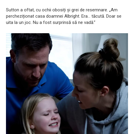
Sutton a oftat, cu ochii obosiți și grei de resemnare. „Am
percheziționat casa doamnei Albright. Era… tăcută. Doar se
uita la un joc. Nu a fost surprinsă să ne vadă.”