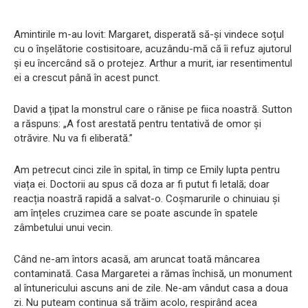
Amintirile m-au lovit: Margaret, disperată să-și vindece soțul
cu o înșelătorie costisitoare, acuzându-mă că îi refuz ajutorul
și eu încercând să o protejez. Arthur a murit, iar resentimentul
ei a crescut până în acest punct.
David a țipat la monstrul care o rănise pe fiica noastră. Sutton
a răspuns: „A fost arestată pentru tentativă de omor și
otrăvire. Nu va fi eliberată.”
Am petrecut cinci zile în spital, în timp ce Emily lupta pentru
viața ei. Doctorii au spus că doza ar fi putut fi letală; doar
reacția noastră rapidă a salvat-o. Coșmarurile o chinuiau și
am înțeles cruzimea care se poate ascunde în spatele
zâmbetului unui vecin.
Când ne-am întors acasă, am aruncat toată mâncarea
contaminată. Casa Margaretei a rămas închisă, un monument
al întunericului ascuns ani de zile. Ne-am vândut casa a doua
zi. Nu puteam continua să trăim acolo, respirând acea