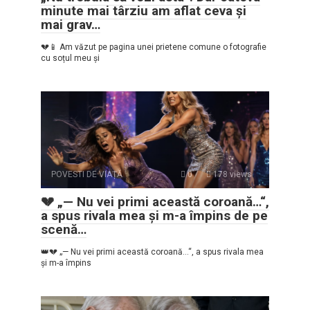
minute mai târziu am aflat ceva și
mai grav…
💔📱 Am văzut pe pagina unei prietene comune o fotografie
cu soțul meu și
POVESTI DE VIAȚĂ
0
178 views
💔 „— Nu vei primi această coroană…“,
a spus rivala mea și m-a împins de pe
scenă…
👑💔 „— Nu vei primi această coroană…“, a spus rivala mea
și m-a împins