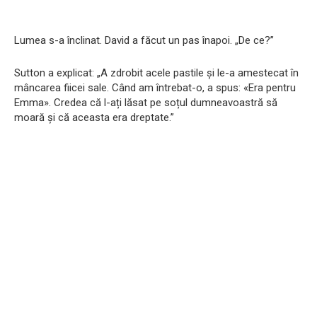
Lumea s-a înclinat. David a făcut un pas înapoi. „De ce?”
Sutton a explicat: „A zdrobit acele pastile și le-a amestecat în
mâncarea fiicei sale. Când am întrebat-o, a spus: «Era pentru
Emma». Credea că l-ați lăsat pe soțul dumneavoastră să
moară și că aceasta era dreptate.”