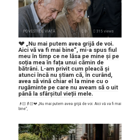
POVESTI DE VIAȚĂ
0
315 views
💔 „Nu mai putem avea grijă de voi.
Aici vă va fi mai bine”, mi-a spus fiul
meu în timp ce ne lăsa pe mine și pe
soția mea în fața unui cămin de
bătrâni. L-am privit cum pleacă și
atunci încă nu știam că, în curând,
avea să vină chiar el la mine cu o
rugăminte pe care nu aveam să o uit
până la sfârșitul vieții mele.
👴🏻👵🏻💔 „Nu mai putem avea grijă de voi. Aici vă va fi mai
bine”,