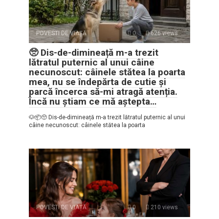
POVESTI DE VIAȚĂ
0
626 views
🥺 Dis-de-dimineață m-a trezit
lătratul puternic al unui câine
necunoscut: câinele stătea la poarta
mea, nu se îndepărta de cutie și
parcă încerca să-mi atragă atenția.
Încă nu știam ce mă aștepta…
🐶📦🥺 Dis-de-dimineață m-a trezit lătratul puternic al unui
câine necunoscut: câinele stătea la poarta
POVESTI DE VIAȚĂ
0
210 views