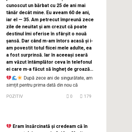
cunoscut un bărbat cu 25 de ani mai
tânăr decât mine. Eu aveam 60 de ani,
iar el — 35. Am petrecut împreună zece
zile de neuitat și am crezut că poate
destinul îmi oferise în sfârșit o nouă
șansă. Dar când m-am întors acasă și i-
am povestit totul fiicei mele adulte, ea
a fost surprinsă. Iar în aceeași seară
am văzut întâmplător ceva în telefonul
ei care m-a făcut să îngheț de groază…
După zece ani de singurătate, am
simțit pentru prima dată din nou că
POZITIV
0
179
Eram însărcinată și credeam că în