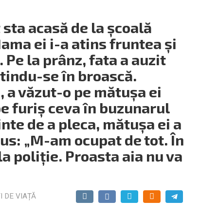
sta acasă de la școală
Mama ei i-a atins fruntea și
 Pe la prânz, fata a auzit
rtindu-se în broască.
 a văzut-o pe mătușa ei
e furiș ceva în buzunarul
nte de a pleca, mătușa ei a
spus: „M-am ocupat de tot. În
a poliție. Proasta aia nu va
I DE VIAȚĂ