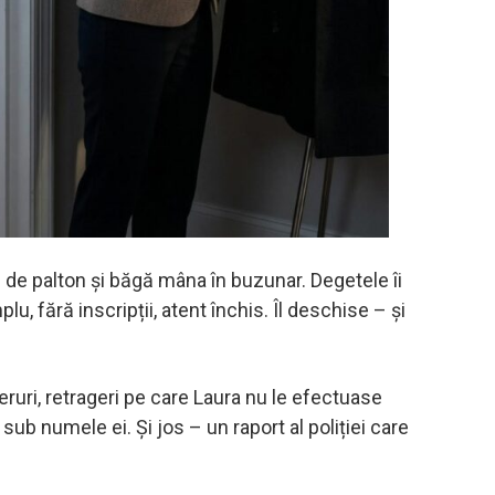
 de palton și băgă mâna în buzunar. Degetele îi
lu, fără inscripții, atent închis. Îl deschise – și
eruri, retrageri pe care Laura nu le efectuase
 sub numele ei. Și jos – un raport al poliției care