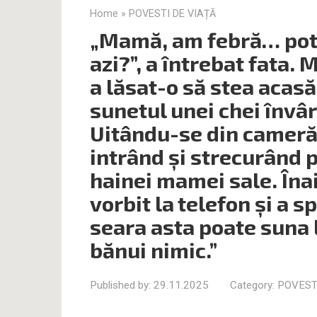
Home
»
POVESTI DE VIAȚĂ
„Mamă, am febră… pot 
azi?”, a întrebat fata. 
a lăsat-o să stea acasă.
sunetul unei chei învâ
Uitându-se din cameră,
intrând și strecurând p
hainei mamei sale. Înai
vorbit la telefon și a 
seara asta poate suna l
bănui nimic.”
Published by:
29.11.2025
Category:
POVEST