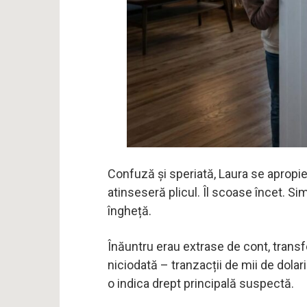
Confuză și speriată, Laura se apropie
atinseseră plicul. Îl scoase încet. Simp
îngheță.
Înăuntru erau extrase de cont, transf
niciodată – tranzacții de mii de dolari
o indica drept principală suspectă.