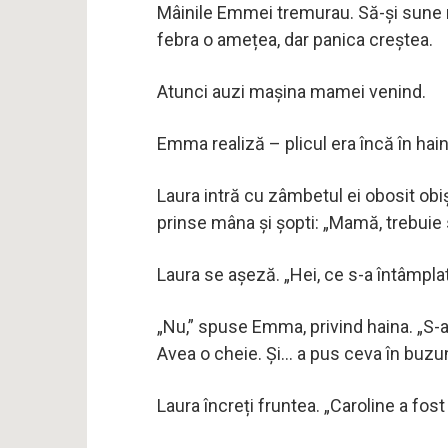
Mâinile Emmei tremurau. Să-și sune
febra o amețea, dar panica creștea.
Atunci auzi mașina mamei venind.
Emma realiză – plicul era încă în hain
Laura intră cu zâmbetul ei obosit obiș
prinse mâna și șopti: „Mamă, trebuie 
Laura se așeză. „Hei, ce s-a întâmpla
„Nu,” spuse Emma, privind haina. „S-a
Avea o cheie. Și… a pus ceva în buzun
Laura încreți fruntea. „Caroline a fost