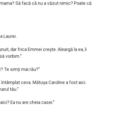
 mama? Să facă că nu a văzut nimic? Poate că
a Laurei.
nuit, dar frica Emmei crește. Aleargă la ea, îi
să vorbim.”
t? Te simți mai rău?”
 întâmplat ceva. Mătușa Caroline a fost aici.
arul tău.”
 aici? Ea nu are cheia casei.”