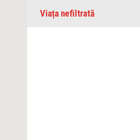
Skip
Viața nefiltrată
to
content