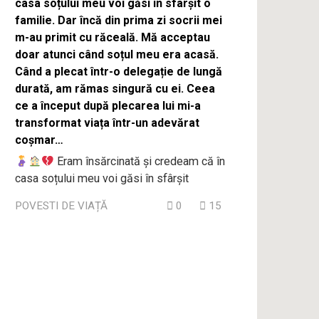
casa soțului meu voi găsi în sfârșit o
familie. Dar încă din prima zi socrii mei
m-au primit cu răceală. Mă acceptau
doar atunci când soțul meu era acasă.
Când a plecat într-o delegație de lungă
durată, am rămas singură cu ei. Ceea
ce a început după plecarea lui mi-a
transformat viața într-un adevărat
coșmar…
Eram însărcinată și credeam că în
casa soțului meu voi găsi în sfârșit
POVESTI DE VIAȚĂ
0
15