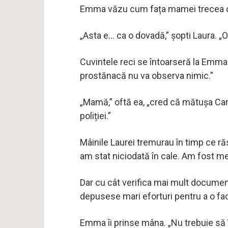
Emma văzu cum fața mamei trecea de
„Asta e… ca o dovadă,” șopti Laura. „
Cuvintele reci se întoarseră la Emma:
prostănacă nu va observa nimic.”
„Mamă,” oftă ea, „cred că mătușa Car
poliției.”
Mâinile Laurei tremurau în timp ce r
am stat niciodată în cale. Am fost me
Dar cu cât verifica mai mult documen
depusese mari eforturi pentru a o fa
Emma îi prinse mâna. „Nu trebuie să 