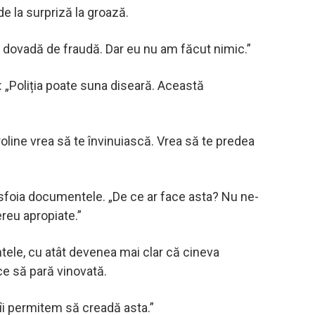
 la surpriză la groază.
O dovadă de fraudă. Dar eu nu am făcut nimic.”
 „Poliția poate suna diseară. Această
oline vrea să te învinuiască. Vrea să te predea
ăsfoia documentele. „De ce ar face asta? Nu ne-
reu apropiate.”
tele, cu atât devenea mai clar că cineva
ce să pară vinovată.
îi permitem să creadă asta.”