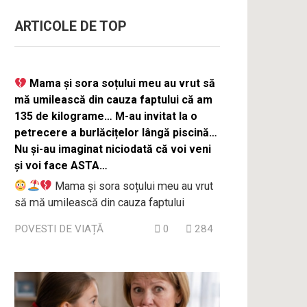
ARTICOLE DE TOP
Mama și sora soțului meu au vrut să
mă umilească din cauza faptului că am
135 de kilograme… M-au invitat la o
petrecere a burlăcițelor lângă piscină…
Nu și-au imaginat niciodată că voi veni
și voi face ASTA…
Mama și sora soțului meu au vrut
să mă umilească din cauza faptului
POVESTI DE VIAȚĂ
0
284