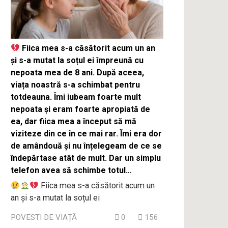
Fiica mea s-a căsătorit acum un an
și s-a mutat la soțul ei împreună cu
nepoata mea de 8 ani. După aceea,
viața noastră s-a schimbat pentru
totdeauna. Îmi iubeam foarte mult
nepoata și eram foarte apropiată de
ea, dar fiica mea a început să mă
viziteze din ce în ce mai rar. Îmi era dor
de amândouă și nu înțelegeam de ce se
îndepărtase atât de mult. Dar un simplu
telefon avea să schimbe totul…
Fiica mea s-a căsătorit acum un
an și s-a mutat la soțul ei
POVESTI DE VIAȚĂ
0
156