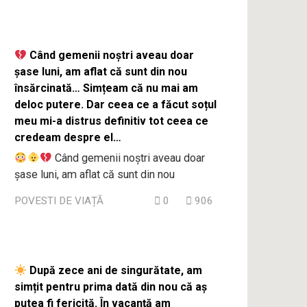
Când gemenii noștri aveau doar
șase luni, am aflat că sunt din nou
însărcinată… Simțeam că nu mai am
deloc putere. Dar ceea ce a făcut soțul
meu mi-a distrus definitiv tot ceea ce
credeam despre el…
Când gemenii noștri aveau doar
șase luni, am aflat că sunt din nou
POVESTI DE VIAȚĂ
0
906
După zece ani de singurătate, am
simțit pentru prima dată din nou că aș
putea fi fericită. În vacanță am