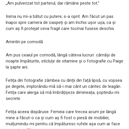
„Am pulverizat tot parterul, dar rămâne peste tot.”
Inima nu mi-a bătut cu putere; s-a oprit. Am făcut un pas
înapoi spre camera de oaspeți și am închis ușor ușa, ca și
cum aș fi protejat ceva fragil care tocmai fusese deschis.
Amintiri pe comodă
Am pus ceaiul pe comodă, lângă câteva lucruri: cămăși de
noapte împăturite, sticluțe de vitamine și o fotografie cu Paige
la șapte ani.
Fetița din fotografie zâmbea cu dinții din față lipsă, cu vopsea
pe degete, implorându-mă să-i mai cânt un cântec de leagăn.
Fetița care alerga să mă îmbrățișeze dimineața, șoptindu-mi
secrete.
Fetița aceea dispăruse. Femeia care trecea acum pe lângă
mine a făcut-o ca și cum aș fi fost o piesă de mobilier,
mulțumindu-mi pentru că împăturesc rufele așa cum ar face