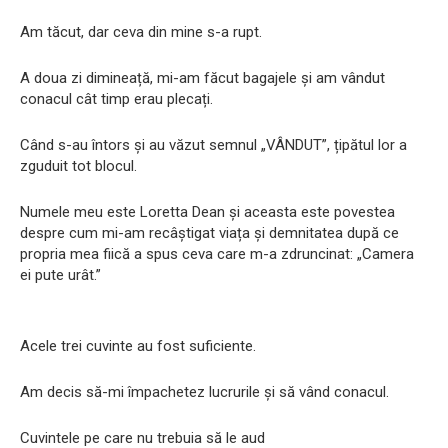
Am tăcut, dar ceva din mine s-a rupt.
A doua zi dimineață, mi-am făcut bagajele și am vândut
conacul cât timp erau plecați.
Când s-au întors și au văzut semnul „VÂNDUT”, țipătul lor a
zguduit tot blocul.
Numele meu este Loretta Dean și aceasta este povestea
despre cum mi-am recâștigat viața și demnitatea după ce
propria mea fiică a spus ceva care m-a zdruncinat: „Camera
ei pute urât.”
Acele trei cuvinte au fost suficiente.
Am decis să-mi împachetez lucrurile și să vând conacul.
Cuvintele pe care nu trebuia să le aud