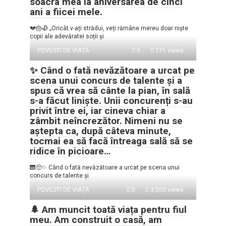
soacra mea la aniversarea de cinci
ani a fiicei mele.
💔🎂🥀 „Oricât v-ați strădui, veți rămâne mereu doar niște
copii ale adevăratei soții și
POVESTI DE VIAȚĂ
0
171 views
✨ Când o fată nevăzătoare a urcat pe
scena unui concurs de talente și a
spus că vrea să cânte la pian, în sală
s-a făcut liniște. Unii concurenți s-au
privit între ei, iar cineva chiar a
zâmbit neîncrezător. Nimeni nu se
aștepta ca, după câteva minute,
tocmai ea să facă întreaga sală să se
ridice în picioare…
🎹🥺✨ Când o fată nevăzătoare a urcat pe scena unui
concurs de talente și
POVESTI DE VIAȚĂ
0
3,500 views
🌲 Am muncit toată viața pentru fiul
meu. Am construit o casă, am