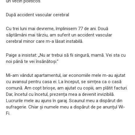
un vecin politicos.
După accident vascular cerebral
Cu trei luni mai devreme, împlinisem 77 de ani. Două
săptămâni mai târziu, am suferit un accident vascular
cerebral minor care m-a lăsat instabilă.
Paige a insistat: „Nu ar trebui să fii singură, mamă. Vei sta cu
noi până te vei însănătoși.”
Mi-am vândut apartamentul, iar economiile mele m-au ajutat
cu avansul pentru casa ei. La început, se simțea ca o casă
comună. Am copt brioșe, am ajutat cu copiii, am plătit facturi.
Dar, încetul cu încetul, prezența mea a devenit invizibilă.
Lucrurile mele au ajuns în garaj. Scaunul meu a dispărut din
sufragerie. Chiar și numele meu a dispărut de pe anunțul Wi-
Fi.