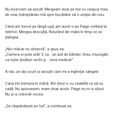
Nu încercam să ascult. Mergeam doar pe hol cu ​​ceașca mea
de ceai, îndreptându-mă spre bucătărie să o umplu din nou.
Când am trecut pe lângă ușă, am auzit-o pe Paige vorbind la
telefon. Mergea desculță, fluturând din mâini în timp ce se
plângea.
„Nici măcar nu observă”, a spus ea.
„Camera ei pute urât. E ca… un azil de bătrâni. Greu, mucegăit,
ca niște țesături vechi și… ceva medical.”
A râs, un râs scurt și ascuțit care mi-a înghețat sângele.
Cana îmi tremura în mână. Am ținut-o cu cealaltă ca să nu
cadă. Nu spionasem, eram doar acolo. Paige nu m-a văzut.
Nu și-a coborât vocea.
„Se răspândește pe hol”, a continuat ea.