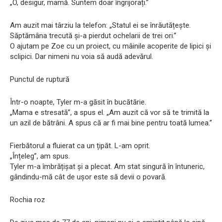
„O, desigur, mamă. Suntem doar îngrijorați.”
Am auzit mai târziu la telefon: „Statul ei se înrăutățește.
Săptămâna trecută și-a pierdut ochelarii de trei ori.”
O ajutam pe Zoe cu un proiect, cu mâinile acoperite de lipici și
sclipici. Dar nimeni nu voia să audă adevărul.
Punctul de ruptură
Într-o noapte, Tyler m-a găsit în bucătărie.
„Mama e stresată”, a spus el. „Am auzit că vor să te trimită la
un azil de bătrâni. A spus că ar fi mai bine pentru toată lumea.”
Fierbătorul a fluierat ca un țipăt. L-am oprit.
„Înțeleg”, am spus.
Tyler m-a îmbrățișat și a plecat. Am stat singură în întuneric,
gândindu-mă cât de ușor este să devii o povară.
Rochia roz