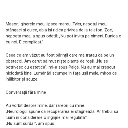
Mason, ginerele meu, lipsea mereu. Tyler, nepotul meu,
stângaci și dulce, abia își ridica privirea de la telefon. Zoe,
nepoata mea, a spus odată: „Nu pot invita pe nimeni. Bunica e
cu noi. E complicat.”
Ceea ce am văzut au fost părinții care mă tratau ca pe un
obstacol. Am cerut să mut niște plante de roșii. „Nu se
potrivesc cu estetica”, mi-a spus Paige. Nu au mai crescut
niciodată bine. Lumânări scumpe în fața ușii mele, miros de
înălbitor și scuze.
Conversații fără mine
Au vorbit despre mine, dar rareori cu mine.
„Neurologul spune că recuperarea ei stagnează. Ar trebui să
luăm în considerare o îngrijire mai regulată.”
„Nu sunt surdă!”, am spus.