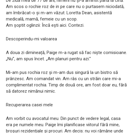
De ziua mea de 77 de ani, nimeni nu și-a amintit până la cină.
Am scos o rochie roz de in pe care nu o purtasem niciodată,
am îmbrăcat-o și m-am văzut: Loretta Dean, asistentă
medicală, mamă, femeie cu un scop.
Am șoptit oglinzii: Încă ești aici. Contezi.
Descoperindu-mi valoarea
A doua zi dimineață, Paige m-a rugat să fac niște comisioane.
„Nu”, am spus încet. „Am planuri pentru azi.”
Mi-am pus rochia roz și m-am dus singură la un bistro să
prânzesc. Am comandat vin. Am râs cu un străin care mi-a
complimentat rochia. Timp de două ore, am fost doar eu, fără
să datorez nimănui nimic.
Recuperarea casei mele
Am vorbit cu avocatul meu. Din punct de vedere legal, casa
era pe numele meu. Paige îmi planificase viitorul fără mine,
broșuri rezidențiale și procuri. Am decis: nu voi rămâne unde