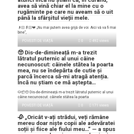
avea să vină chiar el la mine cu o
rugăminte pe care nu aveam să o uit
până la sfârșitul vieții mele.
👴🏻👵🏻💔 „Nu mai putem avea grijă de voi. Aici vă va fi mai
bine”,
POVESTI DE VIAȚĂ
0
492 views
🥺 Dis-de-dimineață m-a trezit
lătratul puternic al unui câine
necunoscut: câinele stătea la poarta
mea, nu se îndepărta de cutie și
parcă încerca să-mi atragă atenția.
Încă nu știam ce mă aștepta…
🐶📦🥺 Dis-de-dimineață m-a trezit lătratul puternic al unui
câine necunoscut: câinele stătea la poarta
POVESTI DE VIAȚĂ
0
171 views
🥀 „Oricât v-ați strădui, veți rămâne
mereu doar niște copii ale adevăratei
soții și fiice ale fiului meu…” — a spus