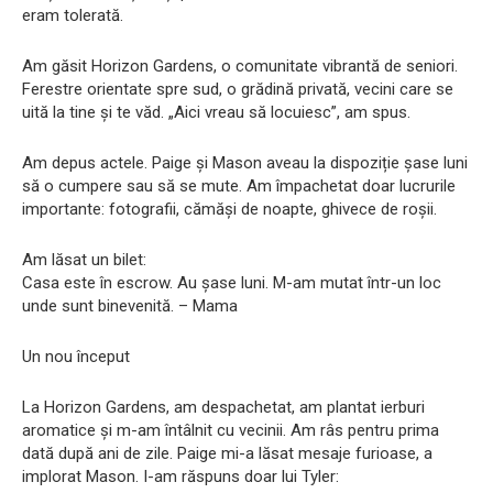
eram tolerată.
Am găsit Horizon Gardens, o comunitate vibrantă de seniori.
Ferestre orientate spre sud, o grădină privată, vecini care se
uită la tine și te văd. „Aici vreau să locuiesc”, am spus.
Am depus actele. Paige și Mason aveau la dispoziție șase luni
să o cumpere sau să se mute. Am împachetat doar lucrurile
importante: fotografii, cămăși de noapte, ghivece de roșii.
Am lăsat un bilet:
Casa este în escrow. Au șase luni. M-am mutat într-un loc
unde sunt binevenită. – Mama
Un nou început
La Horizon Gardens, am despachetat, am plantat ierburi
aromatice și m-am întâlnit cu vecinii. Am râs pentru prima
dată după ani de zile. Paige mi-a lăsat mesaje furioase, a
implorat Mason. I-am răspuns doar lui Tyler: