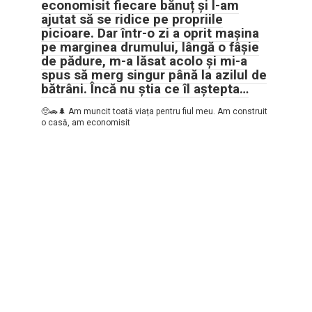
economisit fiecare bănuț și l-am
ajutat să se ridice pe propriile
picioare. Dar într-o zi a oprit mașina
pe marginea drumului, lângă o fâșie
de pădure, m-a lăsat acolo și mi-a
spus să merg singur până la azilul de
bătrâni. Încă nu știa ce îl aștepta…
🥺🚗🌲 Am muncit toată viața pentru fiul meu. Am construit
o casă, am economisit