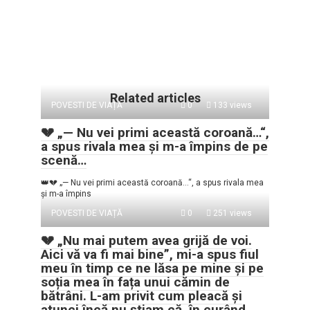
Related articles
POVESTI DE VIAȚĂ
0
133 views
💔 „— Nu vei primi această coroană…“,
a spus rivala mea și m-a împins de pe
scenă…
👑💔 „— Nu vei primi această coroană…“, a spus rivala mea
și m-a împins
POVESTI DE VIAȚĂ
0
251 views
💔 „Nu mai putem avea grijă de voi.
Aici vă va fi mai bine”, mi-a spus fiul
meu în timp ce ne lăsa pe mine și pe
soția mea în fața unui cămin de
bătrâni. L-am privit cum pleacă și
atunci încă nu știam că, în curând,