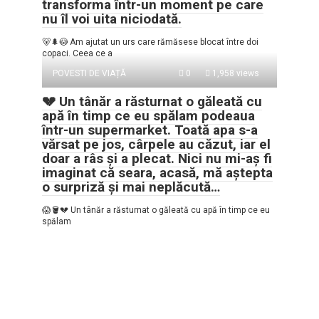
transforma într-un moment pe care
nu îl voi uita niciodată.
🐻🌲😳 Am ajutat un urs care rămăsese blocat între doi
copaci. Ceea ce a
POVESTI DE VIAȚĂ
0
1,958 views
💔 Un tânăr a răsturnat o găleată cu
apă în timp ce eu spălam podeaua
într-un supermarket. Toată apa s-a
vărsat pe jos, cârpele au căzut, iar el
doar a râs și a plecat. Nici nu mi-aș fi
imaginat că seara, acasă, mă aștepta
o surpriză și mai neplăcută…
😱🪣💔 Un tânăr a răsturnat o găleată cu apă în timp ce eu
spălam