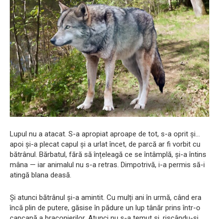
Lupul nu a atacat. S-a apropiat aproape de tot, s-a oprit și…
apoi și-a plecat capul și a urlat încet, de parcă ar fi vorbit cu
bătrânul. Bărbatul, fără să înțeleagă ce se întâmplă, și-a întins
mâna — iar animalul nu s-a retras. Dimpotrivă, i-a permis să-i
atingă blana deasă.
Și atunci bătrânul și-a amintit. Cu mulți ani în urmă, când era
încă plin de putere, găsise în pădure un lup tânăr prins într-o
capcană a braconierilor. Atunci nu s-a temut și, riscându-și