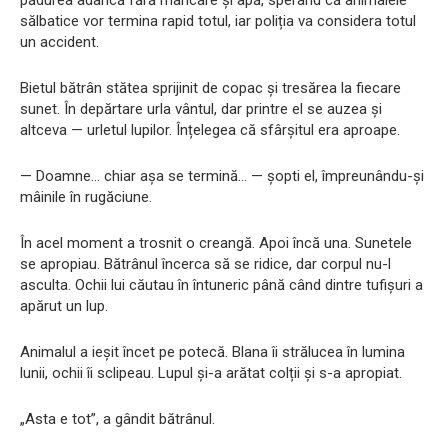
pădurea adâncă fără mâncare și apă, sperând că animalele
sălbatice vor termina rapid totul, iar poliția va considera totul
un accident.
Bietul bătrân stătea sprijinit de copac și tresărea la fiecare
sunet. În depărtare urla vântul, dar printre el se auzea și
altceva — urletul lupilor. Înțelegea că sfârșitul era aproape.
— Doamne… chiar așa se termină… — șopti el, împreunându-și
mâinile în rugăciune.
În acel moment a trosnit o creangă. Apoi încă una. Sunetele
se apropiau. Bătrânul încerca să se ridice, dar corpul nu-l
asculta. Ochii lui căutau în întuneric până când dintre tufișuri a
apărut un lup.
Animalul a ieșit încet pe potecă. Blana îi strălucea în lumina
lunii, ochii îi sclipeau. Lupul și-a arătat colții și s-a apropiat.
„Asta e tot”, a gândit bătrânul.