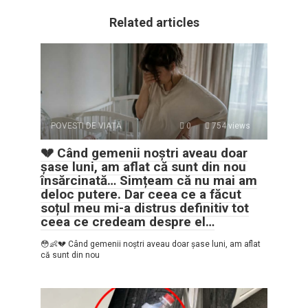
Related articles
POVESTI DE VIAȚĂ
0
754 views
💔 Când gemenii noștri aveau doar
șase luni, am aflat că sunt din nou
însărcinată… Simțeam că nu mai am
deloc putere. Dar ceea ce a făcut
soțul meu mi-a distrus definitiv tot
ceea ce credeam despre el…
😳👶💔 Când gemenii noștri aveau doar șase luni, am aflat
că sunt din nou