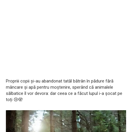
Propriii copii și-au abandonat tatăl bătrân în pădure fără
mâncare și apă pentru moștenire, sperând că animalele
sălbatice îl vor devora: dar ceea ce a făcut lupul i-a șocat pe
toți 😢🫣