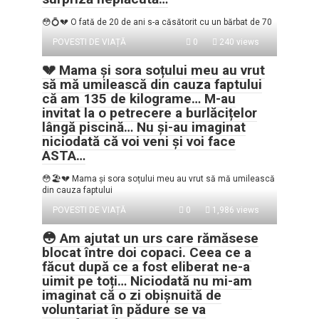
😳💍💔 O fată de 20 de ani s-a căsătorit cu un bărbat de 70
POVESTI DE VIAȚĂ
0
240 views
💔 Mama și sora soțului meu au vrut
să mă umilească din cauza faptului
că am 135 de kilograme… M-au
invitat la o petrecere a burlăcițelor
lângă piscină… Nu și-au imaginat
niciodată că voi veni și voi face
ASTA…
😳🏖️💔 Mama și sora soțului meu au vrut să mă umilească
din cauza faptului
POVESTI DE VIAȚĂ
0
1,986 views
😳 Am ajutat un urs care rămăsese
blocat între doi copaci. Ceea ce a
făcut după ce a fost eliberat ne-a
uimit pe toți… Niciodată nu mi-am
imaginat că o zi obișnuită de
voluntariat în pădure se va