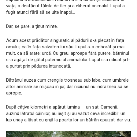
viața, a desfăcut fălcile de fier și a eliberat animalul. Lupul a
fugit atunci fără să se uite înapoi…
Dar, se pare, a ținut minte.
Acum acest prădător singuratic al pădurii s-a plecat în fața
omului, ca în fața salvatorului său. Lupul s-a coborât și mai
mult, ca să arate: urcă. Cu greu, aproape fără putere, bătrânul
s-a agățat de gâtul puternic al animalului. Lupul s-a ridicat și l-
a purtat prin pădurea întunecată.
Bătrânul auzea cum crengile trosneau sub labe, cum umbrele
altor animale se mișcau în jur, dar niciunul nu îndrăznea să se
apropie.
După câțiva kilometri a apărut lumina — un sat. Oamenii,
auzind lătratul câinilor, au ieșit și au văzut ceva incredibil: un
lup uriaș a lăsat cu grijă la poarta lor un bătrân epuizat, dar viu.