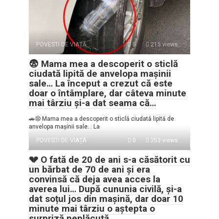
POVESTI DE VIAȚĂ
0
215 views
😨 Mama mea a descoperit o sticlă
ciudată lipită de anvelopa mașinii
sale… La început a crezut că este
doar o întâmplare, dar câteva minute
mai târziu și-a dat seama că…
🚗😨 Mama mea a descoperit o sticlă ciudată lipită de
anvelopa mașinii sale… La
POVESTI DE VIAȚĂ
0
253 views
💔 O fată de 20 de ani s-a căsătorit cu
un bărbat de 70 de ani și era
convinsă că deja avea acces la
averea lui… După cununia civilă, și-a
dat soțul jos din mașină, dar doar 10
minute mai târziu o aștepta o
surpriză neplăcută…