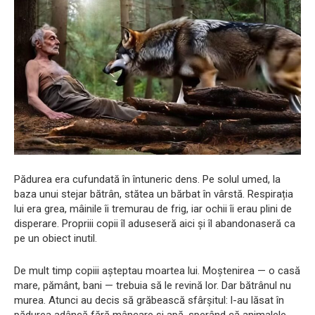
Pădurea era cufundată în întuneric dens. Pe solul umed, la
baza unui stejar bătrân, stătea un bărbat în vârstă. Respirația
lui era grea, mâinile îi tremurau de frig, iar ochii îi erau plini de
disperare. Propriii copii îl aduseseră aici și îl abandonaseră ca
pe un obiect inutil.
De mult timp copiii așteptau moartea lui. Moștenirea — o casă
mare, pământ, bani — trebuia să le revină lor. Dar bătrânul nu
murea. Atunci au decis să grăbească sfârșitul: l-au lăsat în