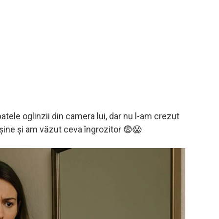
tele oglinzii din camera lui, dar nu l-am crezut
nșine și am văzut ceva îngrozitor 😨😱