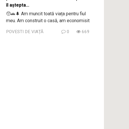
îl aștepta…
🥺🚗🌲 Am muncit toată viața pentru fiul
meu. Am construit o casă, am economisit
POVESTI DE VIAȚĂ
0
669