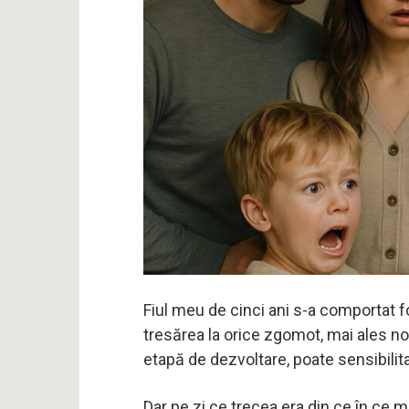
Fiul meu de cinci ani s-a comportat f
tresărea la orice zgomot, mai ales 
etapă de dezvoltare, poate sensibilita
Dar pe zi ce trecea era din ce în ce m