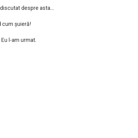
 discutat despre asta…
ud cum șuieră!
. Eu l-am urmat.