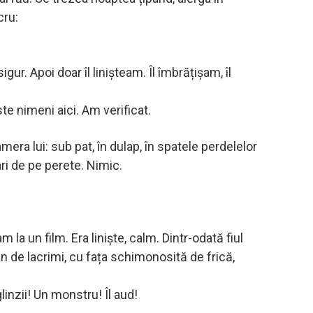
cru:
gur. Apoi doar îl linișteam. Îl îmbrățișam, îl
te nimeni aici. Am verificat.
mera lui: sub pat, în dulap, în spatele perdelelor
ari de pe perete. Nimic.
 la un film. Era liniște, calm. Dintr-odată fiul
in de lacrimi, cu fața schimonosită de frică,
linzii! Un monstru! Îl aud!