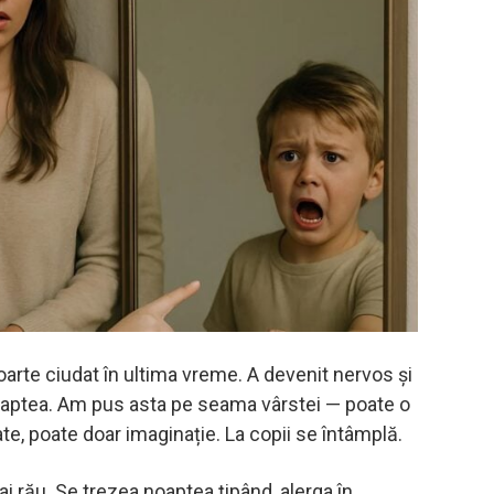
oarte ciudat în ultima vreme. A devenit nervos și
noaptea. Am pus asta pe seama vârstei — poate o
te, poate doar imaginație. La copii se întâmplă.
ai rău. Se trezea noaptea țipând, alerga în