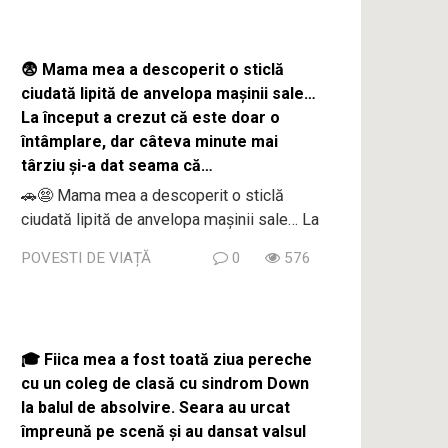
😨 Mama mea a descoperit o sticlă
ciudată lipită de anvelopa mașinii sale…
La început a crezut că este doar o
întâmplare, dar câteva minute mai
târziu și-a dat seama că…
🚗😨 Mama mea a descoperit o sticlă
ciudată lipită de anvelopa mașinii sale… La
POVESTI DE VIAȚĂ
0
576
🎓 Fiica mea a fost toată ziua pereche
cu un coleg de clasă cu sindrom Down
la balul de absolvire. Seara au urcat
împreună pe scenă și au dansat valsul