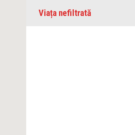
Skip
Viața nefiltrată
to
content