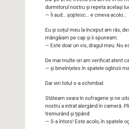
dormitorul nostru și repeta același lu
— Îi aud… șoptesc… e cineva acolo…
Eu și soțul meu la început am râs, desi
mângâiam pe cap și îi spuneam:
— Este doar un vis, dragul meu. Nu es
De mai multe ori am verificat atent ca
— și bineînțeles în spatele oglinzii m
Dar ieri totul s-a schimbat.
Stăteam seara în sufragerie și ne uitam
nostru a intrat alergând în cameră. Pl
tremurând și țipând:
— S-a întors! Este acolo, în spatele og