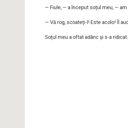
— Fiule, — a început soțul meu, — am
— Vă rog, scoateți-l! Este acolo! Îl a
Soțul meu a oftat adânc și s-a ridicat