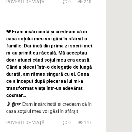
POVESTI DE VIAȚĂ
0
210
💔 Eram însărcinată și credeam că în
casa soțului meu voi găsi în sfârșit o
familie. Dar încă din prima zi socrii mei
m-au primit cu răceală. Mă acceptau
doar atunci când soțul meu era acasă.
Când a plecat într-o delegație de lungă
durată, am rămas singură cu ei. Ceea
ce a început după plecarea lui mi-a
transformat viața într-un adevărat
coșmar…
🤰🏠💔 Eram însărcinată și credeam că în
casa soțului meu voi găsi în sfârșit
POVESTI DE VIAȚĂ
0
147