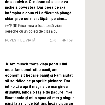
de absolvire. Credeam că aici se va
încheia povestea. Dar ceea ce s-a
întâmplat a doua zi i-a făcut să plângă
chiar și pe cei mai stăpâni pe sine…
😢💐🎓 Fiica mea a fost toată ziua
pereche cu un coleg de clasă cu
POVESTI DE VIAȚĂ
0
159
🌲 Am muncit toată viața pentru fiul
meu. Am construit o casă, am
economisit fiecare bănuț și l-am ajutat
să se ridice pe propriile picioare. Dar
într-o zi a oprit mașina pe marginea
drumului, lângă o fâșie de pădure, m-a
lăsat acolo și mi-a spus să merg singur
până la azilul de bătrâni. Încă nu știa ce